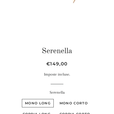
Serenella
Prezzo
Prezzo
€149,00
di
scontato
Imposte incluse.
listino
Serenella
MONO LONG
MONO CORTO