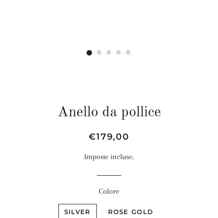
Anello da pollice
Prezzo
Prezzo
€179,00
di
scontato
Imposte incluse.
listino
Colore
SILVER
ROSE GOLD