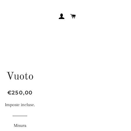
ACCEDI
CARRELLO
Vuoto
Prezzo
Prezzo
€250,00
di
scontato
Imposte incluse.
listino
Misura