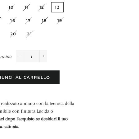
10
11
12
13
16
17
18
19
20
21
antità
−
+
IUNGI AL CARRELLO
realizzato a mano con la tecnica della
nibile con finitura Lucida o
ci dopo l'acquisto se desideri il tuo
a satinata.