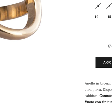
8
9
14
15
Qu
AGG
Anello in bronzo 
cera persa. Dispo
sabbiata!
Contatta
Vuoto con finitur