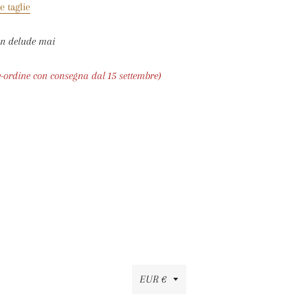
e taglie
on delude mai
e-ordine con consegna dal 15 settembre)
Valuta
EUR €