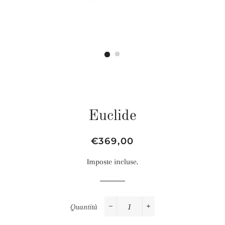
Euclide
Prezzo
Prezzo
€369,00
di
scontato
Imposte incluse.
listino
Quantità
−
+